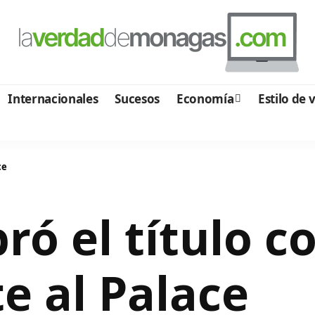
Internacionales
Sucesos
Economía
Estilo de 
ce
ró el título c
te al Palace