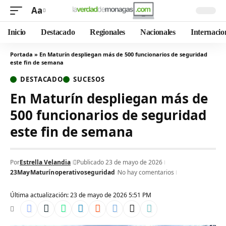
Aa
Inicio
Destacado
Regionales
Nacionales
Internacio
Portada
»
En Maturín despliegan más de 500 funcionarios de seguridad
este fin de semana
DESTACADO
SUCESOS
En Maturín despliegan más de
500 funcionarios de seguridad
este fin de semana
Por
Estrella Velandia
Publicado 23 de mayo de 2026
23May
Maturín
operativo
seguridad
No hay comentarios
Última actualización: 23 de mayo de 2026 5:51 PM