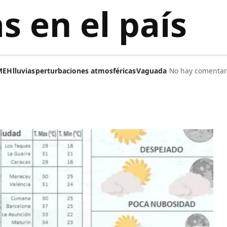
as en el país
MEH
lluvias
perturbaciones atmosféricas
Vaguada
No hay comentar