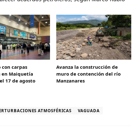
o con carpas
Avanza la construcción de
s en Maiquetía
muro de contención del río
el 17 de agosto
Manzanares
ERTURBACIONES ATMOSFÉRICAS
VAGUADA