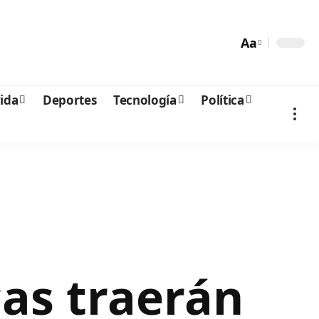
Aa
vida
Deportes
Tecnología
Política
as traerán