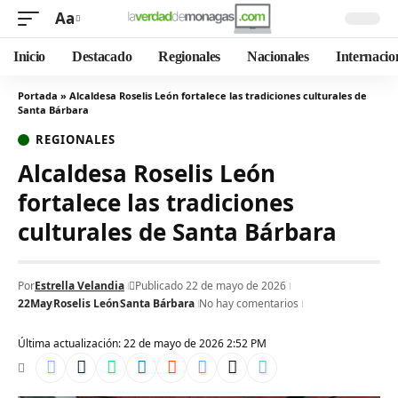
Aa
Inicio
Destacado
Regionales
Nacionales
Internacio
Portada
»
Alcaldesa Roselis León fortalece las tradiciones culturales de
Santa Bárbara
REGIONALES
Alcaldesa Roselis León
fortalece las tradiciones
culturales de Santa Bárbara
Por
Estrella Velandia
Publicado 22 de mayo de 2026
22May
Roselis León
Santa Bárbara
No hay comentarios
Última actualización: 22 de mayo de 2026 2:52 PM