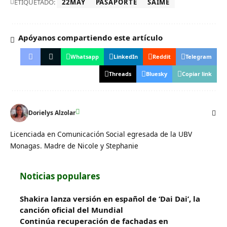
ETIQUETADO:
22MAY
PASAPORTE
SAIME
Apóyanos compartiendo este artículo
Whatsapp
LinkedIn
Reddit
Telegram
Threads
Bluesky
Copiar link
Dorielys Alzolar
Licenciada en Comunicación Social egresada de la UBV
Monagas. Madre de Nicole y Stephanie
Noticias populares
Shakira lanza versión en español de ‘Dai Dai’, la
canción oficial del Mundial
Continúa recuperación de fachadas en