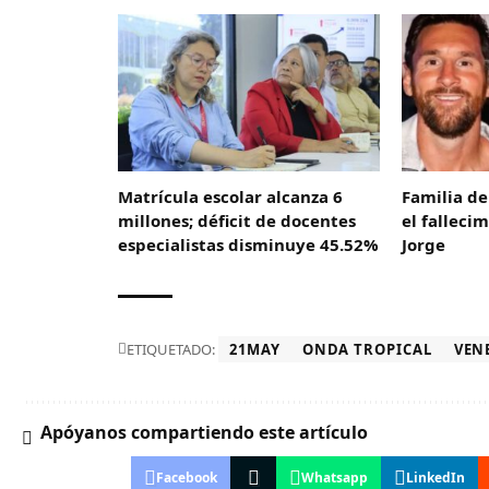
Matrícula escolar alcanza 6
Familia de
millones; déficit de docentes
el falleci
especialistas disminuye 45.52%
Jorge
ETIQUETADO:
21MAY
ONDA TROPICAL
VEN
Apóyanos compartiendo este artículo
Facebook
Whatsapp
LinkedIn