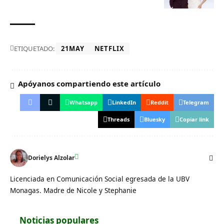
ETIQUETADO:
21MAY
NETFLIX
Apóyanos compartiendo este artículo
Whatsapp
LinkedIn
Reddit
Telegram
Threads
Bluesky
Copiar link
Dorielys Alzolar
Licenciada en Comunicación Social egresada de la UBV
Monagas. Madre de Nicole y Stephanie
Noticias populares