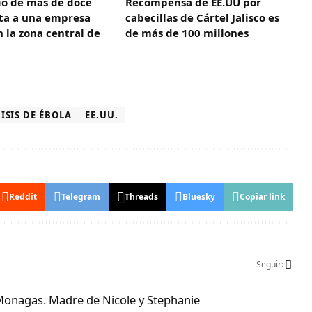
io de más de doce
Recompensa de EE.UU por
cta a una empresa
cabecillas de Cártel Jalisco es
 la zona central de
de más de 100 millones
ISIS DE ÉBOLA
EE.UU.
Reddit
Telegram
Threads
Bluesky
Copiar link
Seguir:
Monagas. Madre de Nicole y Stephanie