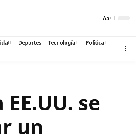
Aa
vida
Deportes
Tecnología
Política
a EE.UU. se
ar un