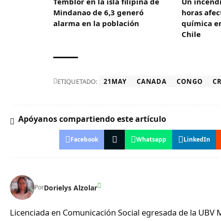
Temblor en la isla filipina de
Un incend
Mindanao de 6,3 generó
horas afe
alarma en la población
química en
Chile
ETIQUETADO:
21MAY
CANADA
CONGO
CR
Apóyanos compartiendo este artículo
Facebook
Whatsapp
LinkedIn
Dorielys Alzolar
Por
Licenciada en Comunicación Social egresada de la UBV 