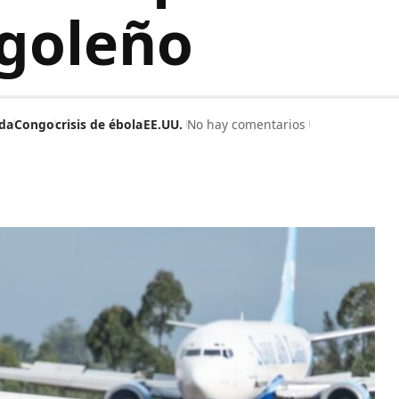
ngoleño
da
Congo
crisis de ébola
EE.UU.
No hay comentarios