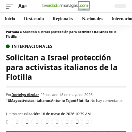
Aa
Inicio
Destacado
Regionales
Nacionales
Internacio
Portada
»
Solicitan a Israel protección para activistas italianos de la
Flotilla
INTERNACIONALES
Solicitan a Israel protección
para activistas italianos de la
Flotilla
Por
Dorielys Alzolar
Publicado 18 de mayo de 2026
18May
activistas italianos
Antonio Tajani
Flotilla
No hay comentarios
Última actualización: 18 de mayo de 2026 10:39 AM