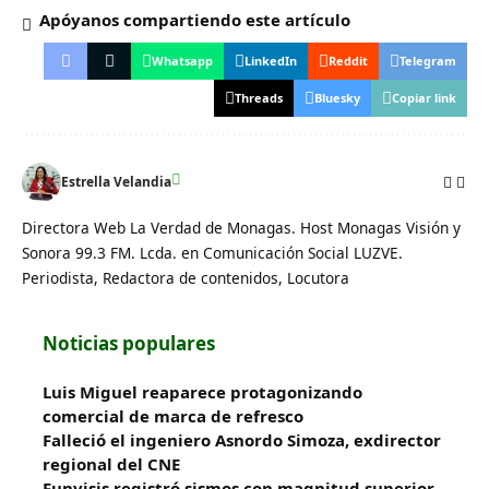
Apóyanos compartiendo este artículo
Whatsapp
LinkedIn
Reddit
Telegram
Threads
Bluesky
Copiar link
Estrella Velandia
Directora Web La Verdad de Monagas. Host Monagas Visión y
Sonora 99.3 FM. Lcda. en Comunicación Social LUZVE.
Periodista, Redactora de contenidos, Locutora
Noticias populares
Luis Miguel reaparece protagonizando
comercial de marca de refresco
Falleció el ingeniero Asnordo Simoza, exdirector
regional del CNE
Funvisis registró sismos con magnitud superior