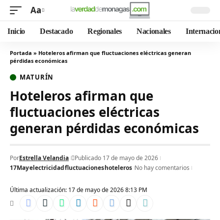
Aa
Inicio
Destacado
Regionales
Nacionales
Internacio
Portada
»
Hoteleros afirman que fluctuaciones eléctricas generan
pérdidas económicas
MATURÍN
Hoteleros afirman que
fluctuaciones eléctricas
generan pérdidas económicas
Por
Estrella Velandia
Publicado 17 de mayo de 2026
17May
electricidad
fluctuaciones
hoteleros
No hay comentarios
Última actualización: 17 de mayo de 2026 8:13 PM