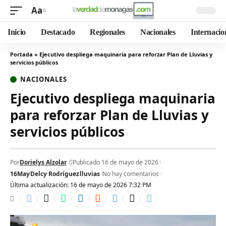
Aa
Inicio
Destacado
Regionales
Nacionales
Internacio
Portada
»
Ejecutivo despliega maquinaria para reforzar Plan de Lluvias y
servicios públicos
NACIONALES
Ejecutivo despliega maquinaria
para reforzar Plan de Lluvias y
servicios públicos
Por
Dorielys Alzolar
Publicado 16 de mayo de 2026
16May
Delcy Rodríguez
lluvias
No hay comentarios
Última actualización: 16 de mayo de 2026 7:32 PM