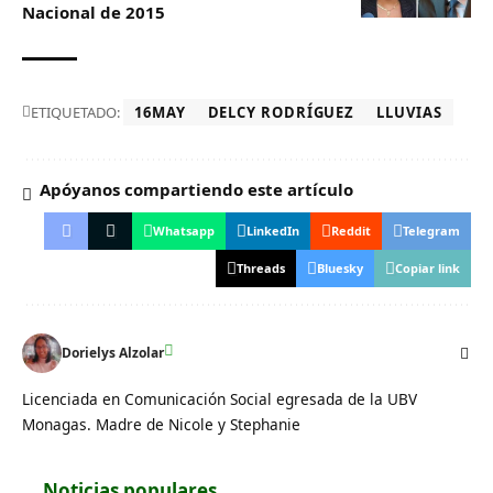
Nacional de 2015
ETIQUETADO:
16MAY
DELCY RODRÍGUEZ
LLUVIAS
Apóyanos compartiendo este artículo
Whatsapp
LinkedIn
Reddit
Telegram
Threads
Bluesky
Copiar link
Dorielys Alzolar
Licenciada en Comunicación Social egresada de la UBV
Monagas. Madre de Nicole y Stephanie
Noticias populares