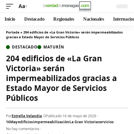
Aa
Inicio
Destacado
Regionales
Nacionales
Internacio
Portada
»
204 edificios de «La Gran Victoria» serán impermeabilizados
gracias a Estado Mayor de Servicios Públicos
DESTACADO
MATURÍN
204 edificios de «La Gran
Victoria» serán
impermeabilizados gracias a
Estado Mayor de Servicios
Públicos
Por
Estrella Velandia
Publicado 16 de mayo de 2026
16May
edificios
impermeabilización
La Gran Victoria
servicios
No hay comentarios