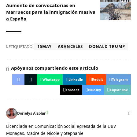
Aumento de convocatorias en
Marruecos para la inmigración masiva
a España
ETIQUETADO:
15MAY
ARANCELES
DONALD TRUMP
Apóyanos compartiendo este artículo
Whatsapp
LinkedIn
Reddit
Telegram
Threads
Bluesky
Copiar link
Dorielys Alzolar
Licenciada en Comunicación Social egresada de la UBV
Monagas. Madre de Nicole y Stephanie