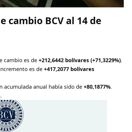
de cambio BCV al 14 de
de cambio es de
+212,6442 bolívares (+71,3229%)
.
 incremento es de
+417,2077 bolívares
ón acumulada anual había sido de
+80,1877%
.
.