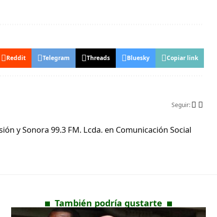
Reddit
Telegram
Threads
Bluesky
Copiar link
Seguir:
ón y Sonora 99.3 FM. Lcda. en Comunicación Social
También podría gustarte