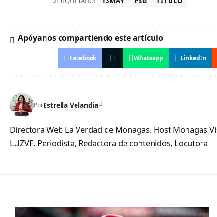
ETIQUETADO:
13MAY
PSG
TÍTULO
Apóyanos compartiendo este artículo
Facebook
Whatsapp
LinkedIn
Estrella Velandia
Por
Directora Web La Verdad de Monagas. Host Monagas Visi
LUZVE. Periodista, Redactora de contenidos, Locutora