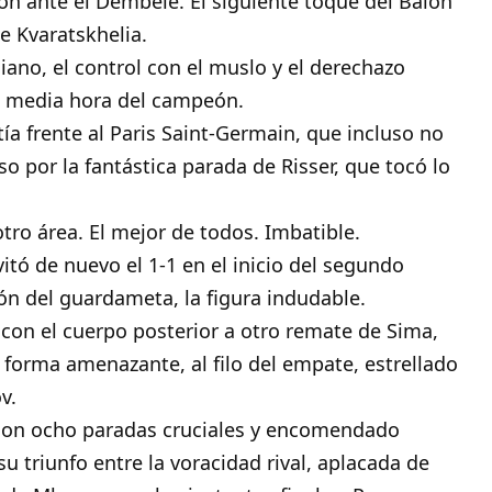
lón ante el Dembele. El siguiente toque del Balón
de Kvaratskhelia.
ano, el control con el muslo y el derechazo
la media hora del campeón.
ía frente al Paris Saint-Germain, que incluso no
so por la fantástica parada de Risser, que tocó lo
otro área. El mejor de todos. Imbatible.
itó de nuevo el 1-1 en el inicio del segundo
n del guardameta, la figura indudable.
con el cuerpo posterior a otro remate de Sima,
e forma amenazante, al filo del empate, estrellado
v.
 con ocho paradas cruciales y encomendado
u triunfo entre la voracidad rival, aplacada de