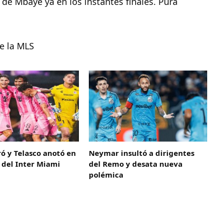
a de Mbaye ya en los instantes finales. Pura
e la MLS
ró y Telasco anotó en
Neymar insultó a dirigentes
 del Inter Miami
del Remo y desata nueva
polémica