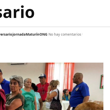
ario‎
versario
jornada
Maturín
ONG
No hay comentarios