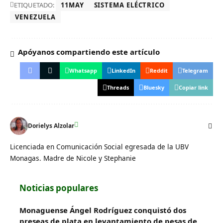
ETIQUETADO:
11MAY
SISTEMA ELÉCTRICO
VENEZUELA
Apóyanos compartiendo este artículo
Whatsapp
LinkedIn
Reddit
Telegram
Threads
Bluesky
Copiar link
Dorielys Alzolar
Licenciada en Comunicación Social egresada de la UBV
Monagas. Madre de Nicole y Stephanie
Noticias populares
Monaguense Ángel Rodríguez conquistó dos
preseas de plata en levantamiento de pesas de