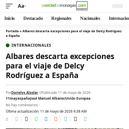
Aa
Inicio
Destacado
Regionales
Nacionales
Internacio
Portada
»
Albares descarta excepciones para el viaje de Delcy Rodríguez
a España
INTERNACIONALES
Albares descarta excepciones
para el viaje de Delcy
Rodríguez a España
Por
Dorielys Alzolar
Publicado 11 de mayo de 2026
11may
españa
José Manuel Albares
Unión Europea
No hay comentarios
Última actualización: 11 de mayo de 2026 9:38 AM