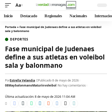
Aa
Inicio
Destacado
Regionales
Nacionales
Internacio
Portada
»
Fase municipal de Judenaes define a sus atletas en voleibol
sala y balonmano
DEPORTES
Fase municipal de Judenaes
define a sus atletas en voleibol
sala y balonmano
Por
Estrella Velandia
Publicado 8 de mayo de 2026
08May
balonmano
Maturín
voleibol
No hay comentarios
Última actualización: 8 de mayo de 2026 11:04 AM