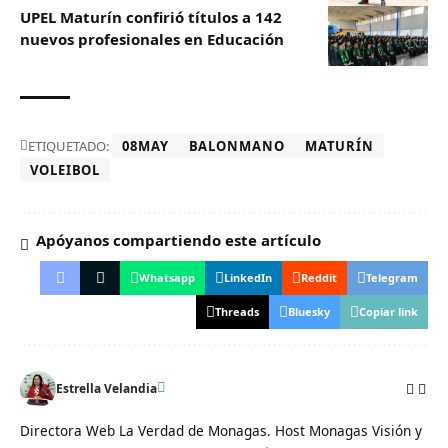
UPEL Maturín confirió títulos a 142
nuevos profesionales en Educación
ETIQUETADO:
08MAY
BALONMANO
MATURÍN
VOLEIBOL
Apóyanos compartiendo este artículo
Whatsapp
LinkedIn
Reddit
Telegram
Threads
Bluesky
Copiar link
Estrella Velandia
Directora Web La Verdad de Monagas. Host Monagas Visión y