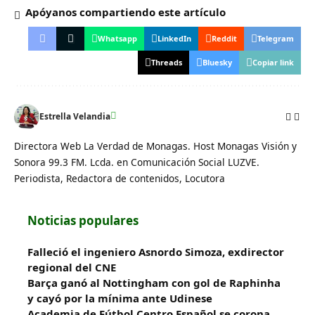
Apóyanos compartiendo este artículo
Whatsapp
LinkedIn
Reddit
Telegram
Threads
Bluesky
Copiar link
Estrella Velandia
Directora Web La Verdad de Monagas. Host Monagas Visión y
Sonora 99.3 FM. Lcda. en Comunicación Social LUZVE.
Periodista, Redactora de contenidos, Locutora
Noticias populares
Falleció el ingeniero Asnordo Simoza, exdirector
regional del CNE
Barça ganó al Nottingham con gol de Raphinha
y cayó por la mínima ante Udinese
Academia de Fútbol Centro Español se corona