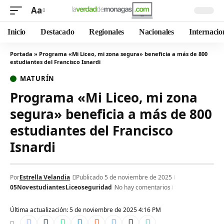
Aa
Inicio
Destacado
Regionales
Nacionales
Internacio
Portada
»
Programa «Mi Liceo, mi zona segura» beneficia a más de 800
estudiantes del Francisco Isnardi
MATURÍN
Programa «Mi Liceo, mi zona
segura» beneficia a más de 800
estudiantes del Francisco
Isnardi
Por
Estrella Velandia
Publicado 5 de noviembre de 2025
05Nov
estudiantes
Liceo
seguridad
No hay comentarios
Última actualización: 5 de noviembre de 2025 4:16 PM