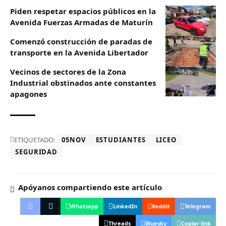
Piden respetar espacios públicos en la
Avenida Fuerzas Armadas de Maturín
​Comenzó construcción de paradas de
transporte en la Avenida Libertador
Vecinos de sectores de la Zona
Industrial obstinados ante constantes
apagones
ETIQUETADO:
05NOV
ESTUDIANTES
LICEO
SEGURIDAD
Apóyanos compartiendo este artículo
Whatsapp
LinkedIn
Reddit
Telegram
Threads
Bluesky
Copiar link