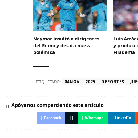
Neymar insultó a dirigentes
Luis Arráe
del Remo y desata nueva
y producci
polémica
Filadelfia
ETIQUETADO:
04NOV
2025
DEPORTES
JU
Apóyanos compartiendo este artículo
Facebook
Whatsapp
LinkedIn