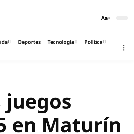
Aa
vida
Deportes
Tecnología
Política
s juegos
5 en Maturín