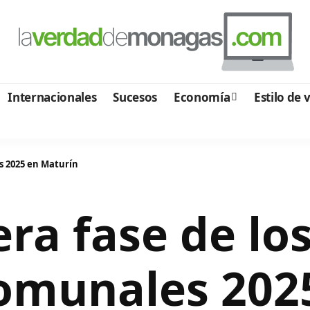
Internacionales
Sucesos
Economía
Estilo de 
es 2025 en Maturín
cera fase de lo
omunales 202