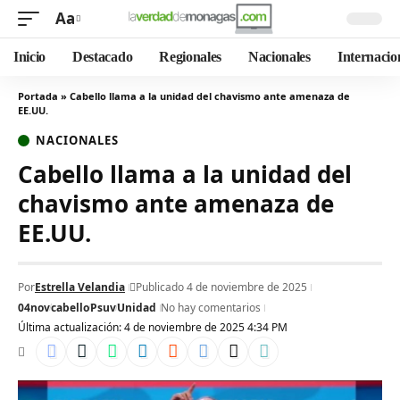
Aa
Inicio
Destacado
Regionales
Nacionales
Internacio
Portada
»
Cabello llama a la unidad del chavismo ante amenaza de
EE.UU.
NACIONALES
Cabello llama a la unidad del
chavismo ante amenaza de
EE.UU.
Por
Estrella Velandia
Publicado 4 de noviembre de 2025
04nov
cabello
Psuv
Unidad
No hay comentarios
Última actualización: 4 de noviembre de 2025 4:34 PM