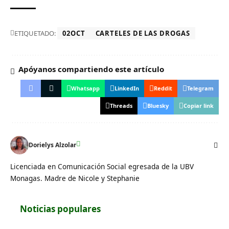
ETIQUETADO:
02OCT
CARTELES DE LAS DROGAS
Apóyanos compartiendo este artículo
Whatsapp
LinkedIn
Reddit
Telegram
Threads
Bluesky
Copiar link
Dorielys Alzolar
Licenciada en Comunicación Social egresada de la UBV
Monagas. Madre de Nicole y Stephanie
Noticias populares