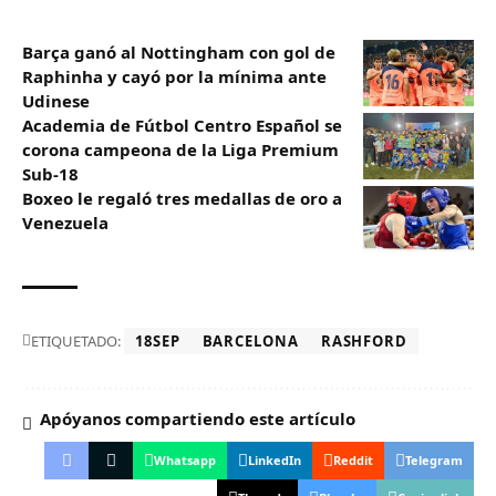
Barça ganó al Nottingham con gol de
Raphinha y cayó por la mínima ante
Udinese
Academia de Fútbol Centro Español se
corona campeona de la Liga Premium
Sub-18
Boxeo le regaló tres medallas de oro a
Venezuela
ETIQUETADO:
18SEP
BARCELONA
RASHFORD
Apóyanos compartiendo este artículo
Whatsapp
LinkedIn
Reddit
Telegram