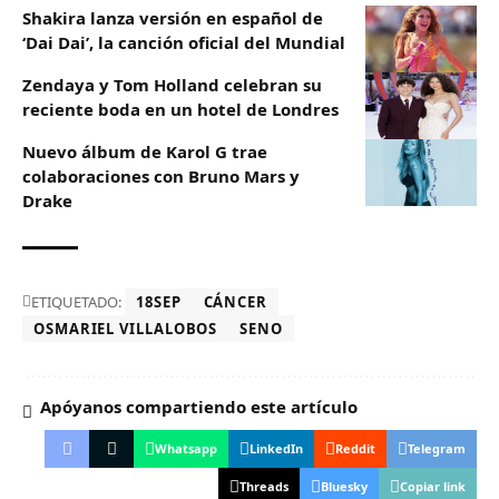
Shakira lanza versión en español de
‘Dai Dai’, la canción oficial del Mundial
Zendaya y Tom Holland celebran su
reciente boda en un hotel de Londres
Nuevo álbum de Karol G trae
colaboraciones con Bruno Mars y
Drake
ETIQUETADO:
18SEP
CÁNCER
OSMARIEL VILLALOBOS
SENO
Apóyanos compartiendo este artículo
Whatsapp
LinkedIn
Reddit
Telegram
Threads
Bluesky
Copiar link