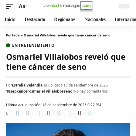
Aa
Inicio
Destacado
Regionales
Nacionales
Internacio
Portada
»
Osmariel Villalobos reveló que tiene cáncer de seno
ENTRETENIMIENTO
Osmariel Villalobos reveló que
tiene cáncer de seno
Por
Estrella Velandia
Publicado 18 de septiembre de 2025
18sep
cáncer
osmariel villalobos
seno
No hay comentarios
Última actualización: 18 de septiembre de 2025 9:22 PM