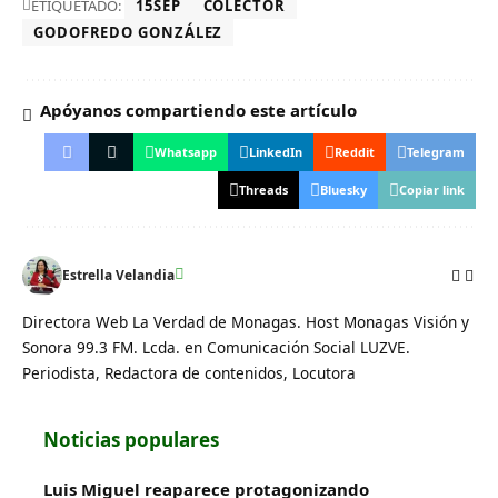
ETIQUETADO:
15SEP
COLECTOR
GODOFREDO GONZÁLEZ
Apóyanos compartiendo este artículo
Whatsapp
LinkedIn
Reddit
Telegram
Threads
Bluesky
Copiar link
Estrella Velandia
Directora Web La Verdad de Monagas. Host Monagas Visión y
Sonora 99.3 FM. Lcda. en Comunicación Social LUZVE.
Periodista, Redactora de contenidos, Locutora
Noticias populares
Luis Miguel reaparece protagonizando