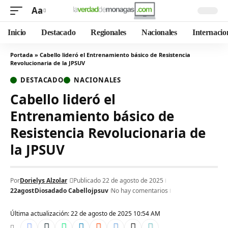
Aa
Inicio
Destacado
Regionales
Nacionales
Internacio
Portada
»
Cabello lideró el Entrenamiento básico de Resistencia
Revolucionaria de la JPSUV
DESTACADO
NACIONALES
Cabello lideró el
Entrenamiento básico de
Resistencia Revolucionaria de
la JPSUV
Por
Dorielys Alzolar
Publicado 22 de agosto de 2025
22agost
Diosadado Cabello
jpsuv
No hay comentarios
Última actualización: 22 de agosto de 2025 10:54 AM