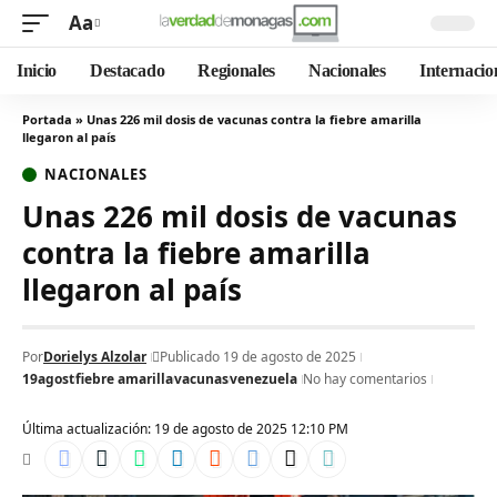
Aa
Inicio
Destacado
Regionales
Nacionales
Internacio
Portada
»
Unas 226 mil dosis de vacunas contra la fiebre amarilla
llegaron al país
NACIONALES
Unas 226 mil dosis de vacunas
contra la fiebre amarilla
llegaron al país
Por
Dorielys Alzolar
Publicado 19 de agosto de 2025
19agost
fiebre amarilla
vacunas
venezuela
No hay comentarios
Última actualización: 19 de agosto de 2025 12:10 PM