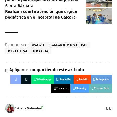
Santa Bárbara
Realizan cuarta atención quirúrgica
pediátrica en el hospital de Caicara
ETIQUETADO:
05AGO
CÁMARA MUNICIPAL
DIRECTIVA
URACOA
Apóyanos compartiendo este artículo
Whatsapp
LinkedIn
Reddit
Telegram
Threads
Bluesky
Copiar link
Estrella Velandia