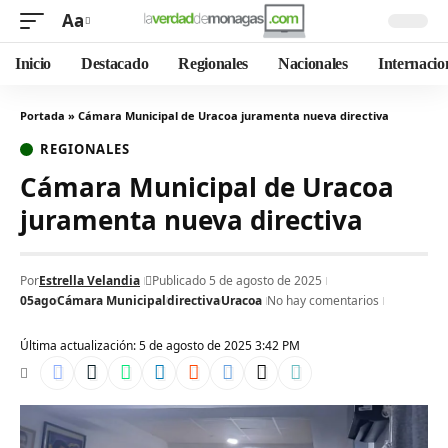
Aa
Inicio
Destacado
Regionales
Nacionales
Internacio
Portada
»
Cámara Municipal de Uracoa juramenta nueva directiva
REGIONALES
Cámara Municipal de Uracoa
juramenta nueva directiva
Por
Estrella Velandia
Publicado 5 de agosto de 2025
05ago
Cámara Municipal
directiva
Uracoa
No hay comentarios
Última actualización: 5 de agosto de 2025 3:42 PM