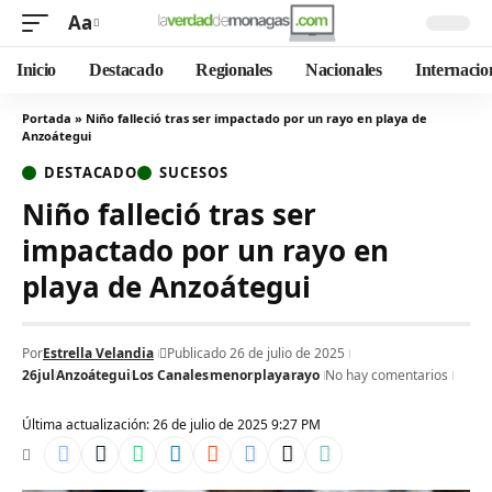
Aa
Inicio
Destacado
Regionales
Nacionales
Internacio
Portada
»
Niño falleció tras ser impactado por un rayo en playa de
Anzoátegui
DESTACADO
SUCESOS
Niño falleció tras ser
impactado por un rayo en
playa de Anzoátegui
Por
Estrella Velandia
Publicado 26 de julio de 2025
26jul
Anzoátegui
Los Canales
menor
playa
rayo
No hay comentarios
Última actualización: 26 de julio de 2025 9:27 PM