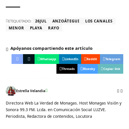
ETIQUETADO:
26JUL
ANZOÁTEGUI
LOS CANALES
MENOR
PLAYA
RAYO
Apóyanos compartiendo este artículo
Whatsapp
LinkedIn
Reddit
Telegram
Threads
Bluesky
Copiar link
Estrella Velandia
Directora Web La Verdad de Monagas. Host Monagas Visión y
Sonora 99.3 FM. Lcda. en Comunicación Social LUZVE.
Periodista, Redactora de contenidos, Locutora