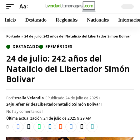
Aa
Inicio
Destacado
Regionales
Nacionales
Internacio
Portada
»
24 de julio: 242 años del Natalicio del Libertador Simón Bolívar
DESTACADO
EFEMÉRIDES
24 de julio: 242 años del
Natalicio del Libertador Simón
Bolívar
Por
Estrella Velandia
Publicado 24 de julio de 2025
24jul
efemérides
Libertador
natalicio
Simón Bolívar
No hay comentarios
Última actualización: 24 de julio de 2025 9:29 AM