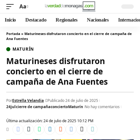
Aa
Inicio
Destacado
Regionales
Nacionales
Internacio
Portada
»
Maturineses disfrutaron concierto en el cierre de campaña de
Ana Fuentes
MATURÍN
Maturineses disfrutaron
concierto en el cierre de
campaña de Ana Fuentes
Por
Estrella Velandia
Publicado 24 de julio de 2025
24jul
cierre de campaña
concierto
Maturín
No hay comentarios
Última actualización: 24 de julio de 2025 10:12 PM