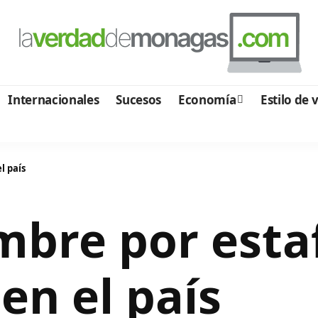
Internacionales
Sucesos
Economía
Estilo de 
l país
bre por esta
en el país