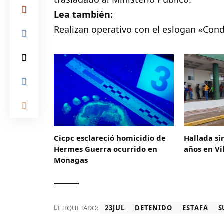
Lea también:
Realizan operativo con el eslogan «Cond
Cicpc esclareció homicidio de
Hallada si
Hermes Guerra ocurrido en
años en Vi
Monagas
ETIQUETADO:
23JUL
DETENIDO
ESTAFA
S