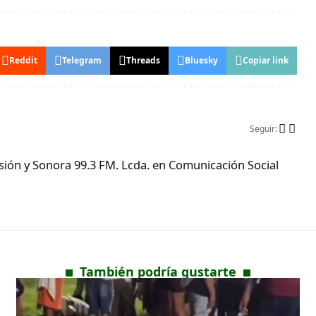
Reddit
Telegram
Threads
Bluesky
Copiar link
Seguir:
ón y Sonora 99.3 FM. Lcda. en Comunicación Social
También podría gustarte