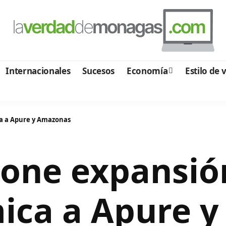
Internacionales
Sucesos
Economía
Estilo de 
a a Apure y Amazonas
one expansión
ica a Apure 