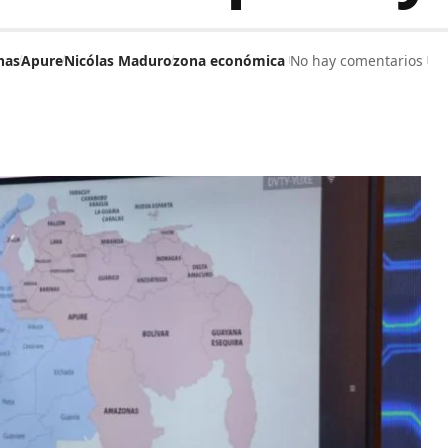
nas
Apure
Nicólas Maduro
zona económica
No hay comentarios