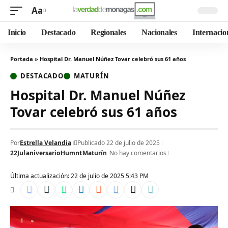
Aa
Inicio
Destacado
Regionales
Nacionales
Internacio
Portada
»
Hospital Dr. Manuel Núñez Tovar celebró sus 61 años
DESTACADO
MATURÍN
Hospital Dr. Manuel Núñez
Tovar celebró sus 61 años
Por
Estrella Velandia
Publicado 22 de julio de 2025
22Jul
aniversario
Humnt
Maturín
No hay comentarios
Última actualización: 22 de julio de 2025 5:43 PM