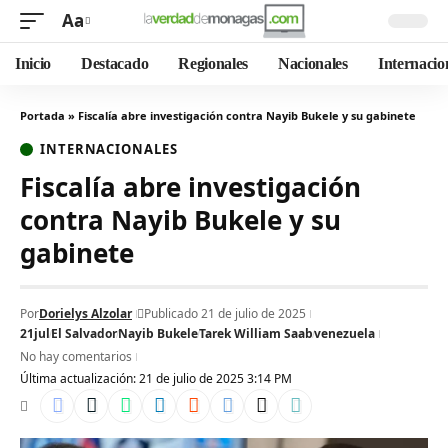
Aa
Inicio
Destacado
Regionales
Nacionales
Internacio
Portada
»
Fiscalía abre investigación contra Nayib Bukele y su gabinete
INTERNACIONALES
Fiscalía abre investigación
contra Nayib Bukele y su
gabinete
Por
Dorielys Alzolar
Publicado 21 de julio de 2025
21jul
El Salvador
Nayib Bukele
Tarek William Saab
venezuela
No hay comentarios
Última actualización: 21 de julio de 2025 3:14 PM