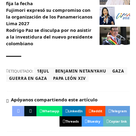
fija la fecha
Fujimori expresó su compromiso con
la organización de los Panamericanos
Lima 2027
Rodrigo Paz se disculpa por no asistir
a la investidura del nuevo presidente
colombiano
ETIQUETADO:
18JUL
BENJAMIN NETANYAHU
GAZA
GUERRA EN GAZA
PAPA LEÓN XIV
Apóyanos compartiendo este artículo
Whatsapp
LinkedIn
Reddit
Telegram
Threads
Bluesky
Copiar link