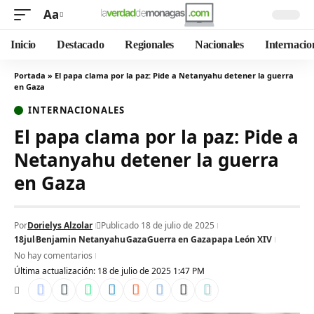
Aa
Inicio
Destacado
Regionales
Nacionales
Internacio
Portada
»
El papa clama por la paz: Pide a Netanyahu detener la guerra
en Gaza
INTERNACIONALES
El papa clama por la paz: Pide a
Netanyahu detener la guerra
en Gaza
Por
Dorielys Alzolar
Publicado 18 de julio de 2025
18jul
Benjamin Netanyahu
Gaza
Guerra en Gaza
papa León XIV
No hay comentarios
Última actualización: 18 de julio de 2025 1:47 PM