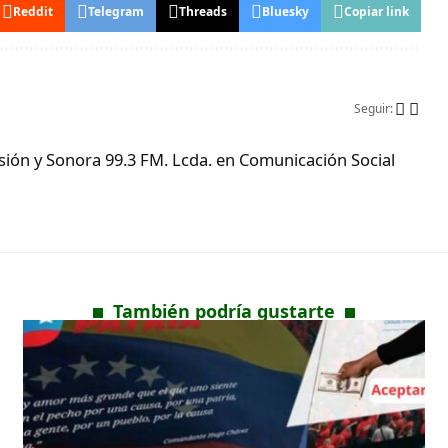
Reddit
Telegram
Threads
Bluesky
Copiar link
Seguir:
ón y Sonora 99.3 FM. Lcda. en Comunicación Social
También podría gustarte