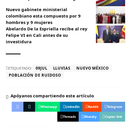
Nuevo gabinete ministerial
colombiano esta compuesto por 9
hombres y 9 mujeres
Abelardo De la Espriella recibe al rey
Felipe VI en Cali antes de su
investidura
ETIQUETADO:
09JUL
LLUVIAS
NUEVO MÉXICO
POBLACIÓN DE RUIDOSO
Apóyanos compartiendo este artículo
Whatsapp
LinkedIn
Reddit
Telegram
Threads
Bluesky
Copiar link