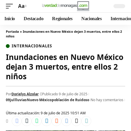
Aa
Inicio
Destacado
Regionales
Nacionales
Internacio
Portada
»
Inundaciones en Nuevo México dejan 3 muertos, entre ellos 2
niños
INTERNACIONALES
Inundaciones en Nuevo México
dejan 3 muertos, entre ellos 2
niños
Por
Dorielys Alzolar
Publicado 9 de julio de 2025
09jul
lluvias
Nuevo México
población de Ruidoso
No hay comentarios
Última actualización: 9 de julio de 2025 10:51 AM