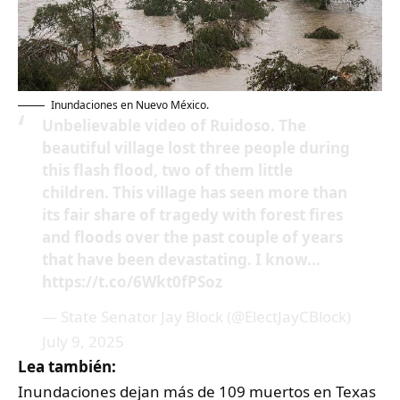
Inundaciones en Nuevo México.
Unbelievable video of Ruidoso. The
beautiful village lost three people during
this flash flood, two of them little
children. This village has seen more than
its fair share of tragedy with forest fires
and floods over the past couple of years
that have been devastating. I know…
https://t.co/6Wkt0fPSoz
— State Senator Jay Block (@ElectJayCBlock)
July 9, 2025
Lea también:
Inundaciones dejan más de 109 muertos en Texas