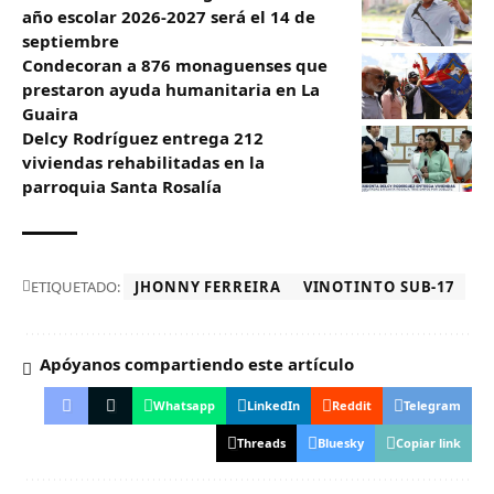
año escolar 2026-2027 será el 14 de
septiembre
Condecoran a 876 monaguenses que
prestaron ayuda humanitaria en La
Guaira
Delcy Rodríguez entrega 212
viviendas rehabilitadas en la
parroquia Santa Rosalía
ETIQUETADO:
JHONNY FERREIRA
VINOTINTO SUB-17
Apóyanos compartiendo este artículo
Whatsapp
LinkedIn
Reddit
Telegram
Threads
Bluesky
Copiar link