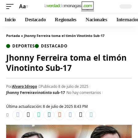
Aa
Inicio
Destacado
Regionales
Nacionales
Internacio
Portada
»
Jhonny Ferreira toma el timón Vinotinto Sub-17
DEPORTES
DESTACADO
Jhonny Ferreira toma el timón
Vinotinto Sub-17
Por
Alvaro Idrogo
Publicado 8 de julio de 2025
Jhonny Ferreira
vinotinto sub-17
No hay comentarios
Última actualización: 8 de julio de 2025 8:43 PM