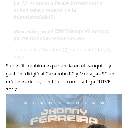
La FVF anuncia a 𝑱𝒉𝒐𝒏𝒏𝒚 𝑭𝒆𝒓𝒓𝒆𝒊𝒓𝒂 como
nuevo seleccionador de la
#VinotintoSub17
.
¡𝑩𝒊𝒆𝒏𝒗𝒆𝒏𝒊𝒅𝒐, 𝒑𝒓𝒐𝒇𝒆! 👏🏼
#SiempreVinotinto
pic.twitter.com/6vkSFMoUGV
— Juveniles Vinotinto (@juvenilesfvf)
July 8,
2025
Su perfil combina experiencia en el banquillo y
gestión: dirigió al Carabobo FC y Monagas SC en
múltiples ciclos, con títulos como la Liga FUTVE
2017.