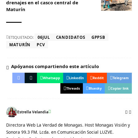
drenajes en el casco central de
Maturín
ETIQUETADO:
06JUL
CANDIDATOS
GPPSB
MATURÍN
PCV
Apóyanos compartiendo este artículo
Whatsapp
LinkedIn
Reddit
Telegram
Threads
Bluesky
Copiar link
Estrella Velandia
Directora Web La Verdad de Monagas. Host Monagas Visión y
Sonora 99.3 FM. Lcda. en Comunicación Social LUZVE.