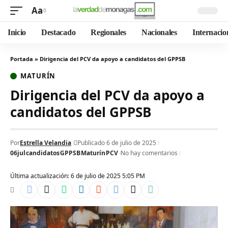
Aa
Inicio
Destacado
Regionales
Nacionales
Internacio
Portada
»
Dirigencia del PCV da apoyo a candidatos del GPPSB
MATURÍN
Dirigencia del PCV da apoyo a
candidatos del GPPSB
Por
Estrella Velandia
Publicado 6 de julio de 2025
06jul
candidatos
GPPSB
Maturín
PCV
No hay comentarios
Última actualización: 6 de julio de 2025 5:05 PM