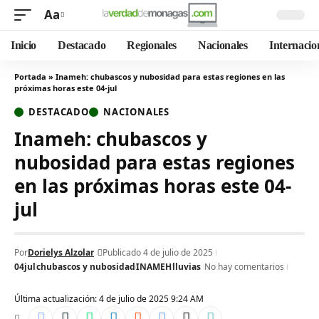
Aa
Inicio
Destacado
Regionales
Nacionales
Internacio
Portada
»
Inameh: chubascos y nubosidad para estas regiones en las
próximas horas este 04-jul
DESTACADO
NACIONALES
Inameh: chubascos y
nubosidad para estas regiones
en las próximas horas este 04-
jul
Por
Dorielys Alzolar
Publicado 4 de julio de 2025
04jul
chubascos y nubosidad
INAMEH
lluvias
No hay comentarios
Última actualización: 4 de julio de 2025 9:24 AM