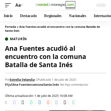
Aa
Inicio
Destacado
Regionales
Nacionales
Internacio
Portada
»
Ana Fuentes acudió al encuentro con la comuna Batalla de
Santa Inés
MATURÍN
Ana Fuentes acudió al
encuentro con la comuna
Batalla de Santa Inés
Por
Estrella Velandia
Publicado 1 de julio de 2025
01jul
Ana Fuentes
comuna
Santa Inés
No hay comentarios
Última actualización: 1 de julio de 2025 10:08 AM