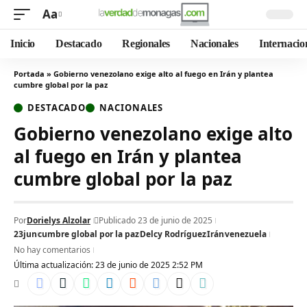
Aa
Inicio
Destacado
Regionales
Nacionales
Internacio
Portada
»
Gobierno venezolano exige alto al fuego en Irán y plantea
cumbre global por la paz
DESTACADO
NACIONALES
Gobierno venezolano exige alto
al fuego en Irán y plantea
cumbre global por la paz
Por
Dorielys Alzolar
Publicado 23 de junio de 2025
23jun
cumbre global por la paz
Delcy Rodríguez
Irán
venezuela
No hay comentarios
Última actualización: 23 de junio de 2025 2:52 PM