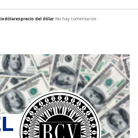
io
dólares
precio del dólar
No hay comentarios