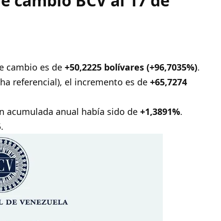
de cambio BCV al 17 de
de cambio es de
+50,2225 bolívares (+96,7035%)
.
ha referencial), el incremento es de
+65,7274
ón acumulada anual había sido de
+1,3891%
.
.