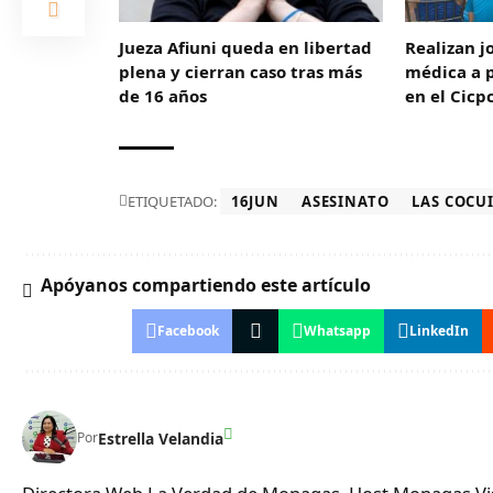
Jueza Afiuni queda en libertad
Realizan j
plena y cierran caso tras más
médica a p
de 16 años
en el Cicp
ETIQUETADO:
16JUN
ASESINATO
LAS COCU
Apóyanos compartiendo este artículo
Facebook
Whatsapp
LinkedIn
Estrella Velandia
Por