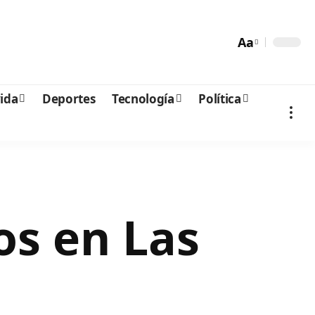
Aa
vida
Deportes
Tecnología
Política
os en Las