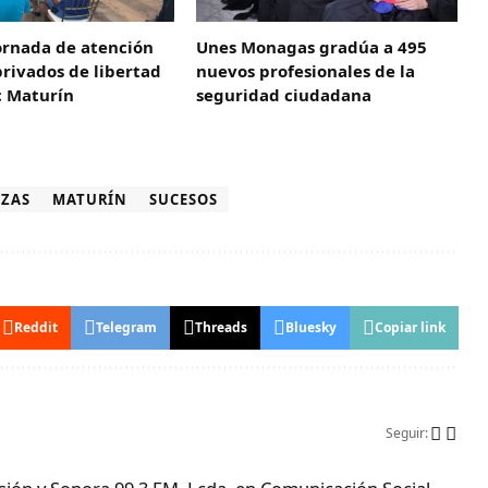
ornada de atención
Unes Monagas gradúa a 495
rivados de libertad
nuevos profesionales de la
c Maturín
seguridad ciudadana
IZAS
MATURÍN
SUCESOS
Reddit
Telegram
Threads
Bluesky
Copiar link
Seguir: