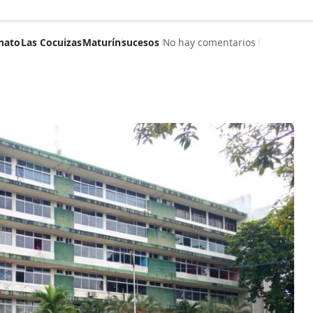
nato
Las Cocuizas
Maturín
sucesos
No hay comentarios