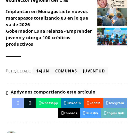
exdirector regional del CNE
Implantan en Monagas siete nuevos
marcapasos totalizando 83 en lo que
va de 2026
Gobernador Luna relanza «Emprender
joven» y otorga 100 créditos
productivos
ETIQUETADO:
14JUN
COMUNAS
JUVENTUD
Apóyanos compartiendo este artículo
Whatsapp
LinkedIn
Reddit
Telegram
Threads
Bluesky
Copiar link