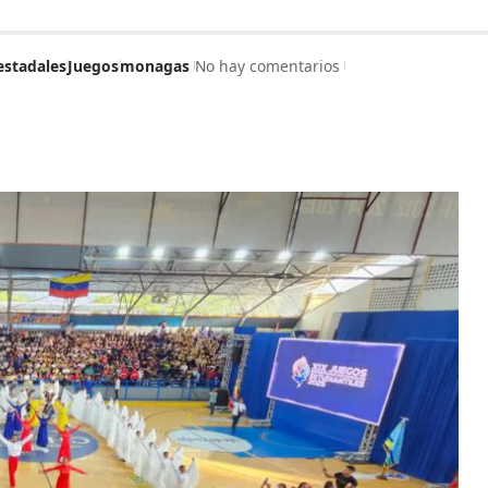
estadales
Juegos
monagas
No hay comentarios