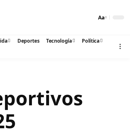
Aa
vida
Deportes
Tecnología
Política
eportivos
25